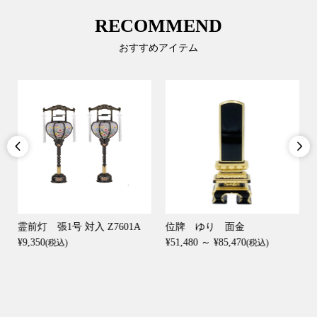
RECOMMEND
おすすめアイテム


霊前灯 張1号 対入 Z7601A
位牌 ゆり 面金
¥9,350
¥51,480 ～ ¥85,470
(税込)
(税込)