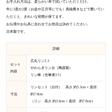
お手入れ方法は、柔らかい布で拭いていただくだけ。
年に1度か2度（お盆や正月等にでも）真鍮磨きなどで磨いてい
ただくと、きれいな状態が保てます。
お仏壇やお仏具に合わせてお色目は決めてください。
日本製です。
詳細
広丸リン2.3
セット
やわらぎリン台（陶器製）
内容
リン棒（光琳漆3.5）
リンセット（台付） 高さ 約5.3cm × 直径
寸法
約7.0cm
（リン 高さ 約3.6cm × 直径 約7.0cm）