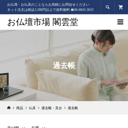
お仏壇・お仏具のことならお気軽にお問合せください

ネット注文は税込3,300円以上で送料無料 ☎06-6843-3633
お仏壇市場 閣雲堂

過去帳
商品
仏具
過去帳・見台
過去帳