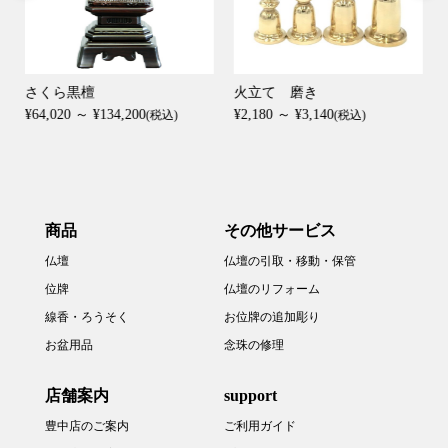
さくら黒檀
火立て 磨き
¥64,020 ～ ¥134,200
¥2,180 ～ ¥3,140
(税込)
(税込)
商品
その他サービス
仏壇
仏壇の引取・移動・保管
位牌
仏壇のリフォーム
線香・ろうそく
お位牌の追加彫り
お盆用品
念珠の修理
店舗案内
support
豊中店のご案内
ご利用ガイド