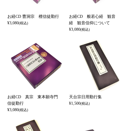
お経CD 曹洞宗 檀信徒勤行
お経CD 般若心経 観音
¥3,080
経 観音信仰について
(税込)
¥3,080
(税込)
お経CD 真宗 東本願寺門
天台宗日用勤行集
信徒勤行
¥1,500
(税込)
¥3,080
(税込)