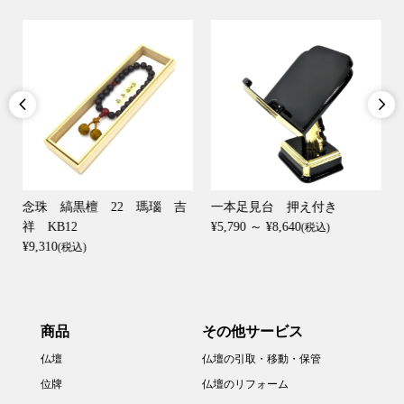


念珠 縞黒檀 22 瑪瑙 吉
一本足見台 押え付き
祥 KB12
¥5,790 ～ ¥8,640
(税込)
¥9,310
(税込)
商品
その他サービス
仏壇
仏壇の引取・移動・保管
位牌
仏壇のリフォーム