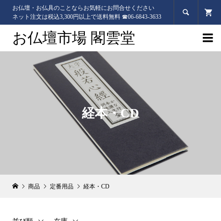
お仏壇・お仏具のことならお気軽にお問合せください

ネット注文は税込3,300円以上で送料無料 ☎06-6843-3633
お仏壇市場 閣雲堂

経本・CD
商品
定番用品
経本・CD