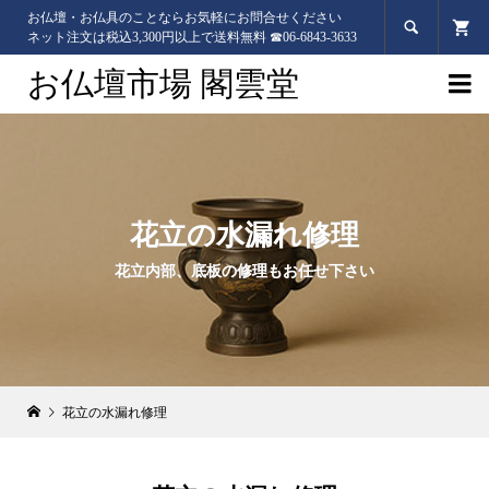
お仏壇・お仏具のことならお気軽にお問合せください

ネット注文は税込3,300円以上で送料無料 ☎06-6843-3633
お仏壇市場 閣雲堂

花立の水漏れ修理
花立内部、底板の修理もお任せ下さい
花立の水漏れ修理