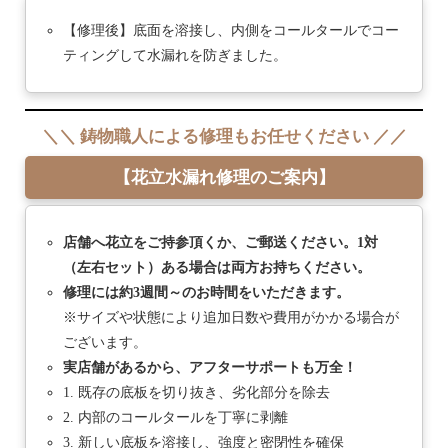
【修理後】底面を溶接し、内側をコールタールでコー
ティングして水漏れを防ぎました。
＼＼ 鋳物職人による修理もお任せください ／／
【花立水漏れ修理のご案内】
店舗へ花立をご持参頂くか、ご郵送ください。1対
（左右セット）ある場合は両方お持ちください。
修理には約3週間～のお時間をいただきます。
※サイズや状態により追加日数や費用がかかる場合が
ございます。
実店舗があるから、アフターサポートも万全！
1. 既存の底板を切り抜き、劣化部分を除去
2. 内部のコールタールを丁寧に剥離
3. 新しい底板を溶接し、強度と密閉性を確保