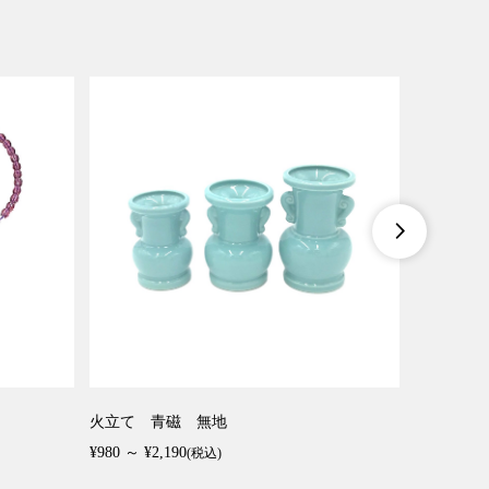
SOLDOUT

火立て 青磁 無地
トレリス 3
¥980 ～ ¥2,190
¥279,000
(税込)
(