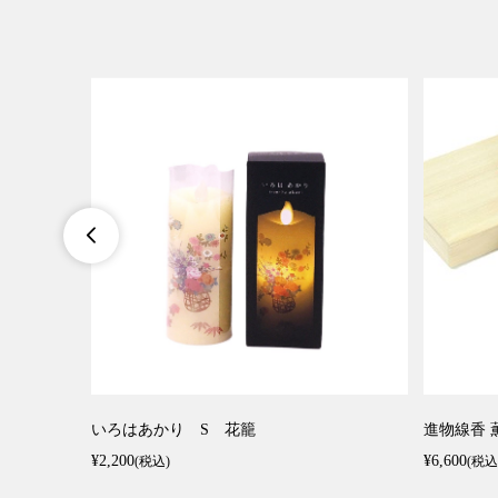

いろはあかり S 花籠
進物線香 
¥2,200
¥6,600
(税込)
(税込