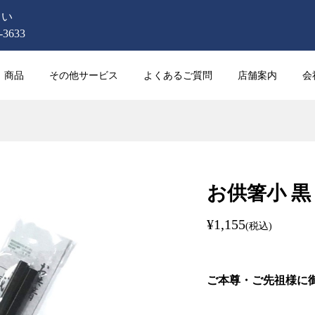
さい
3633
商品
その他サービス
よくあるご質問
店舗案内
会
お供箸小 黒 1
¥1,155
(税込)
ご本尊・ご先祖様に