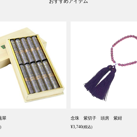
おすすめアイテム
薫翠
念珠 紫切子 頭房 紫紺
¥3,740
)
(税込)