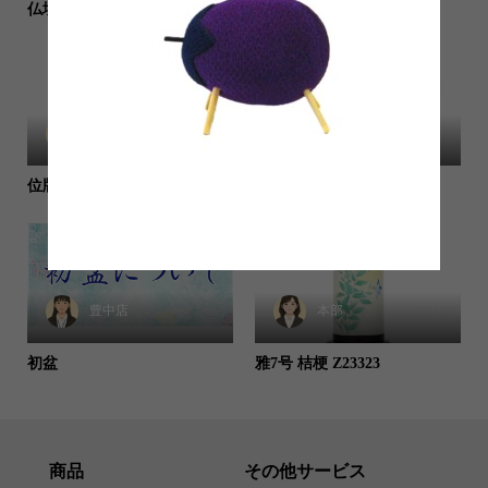
仏壇クリーナー 缶タイプ
花想和 小花 ZSOU5
本部
itkanribu
位牌 葵角切 金粉
ニューテガール 100ml
豊中店
本部
初盆
雅7号 桔梗 Z23323
商品
その他サービス