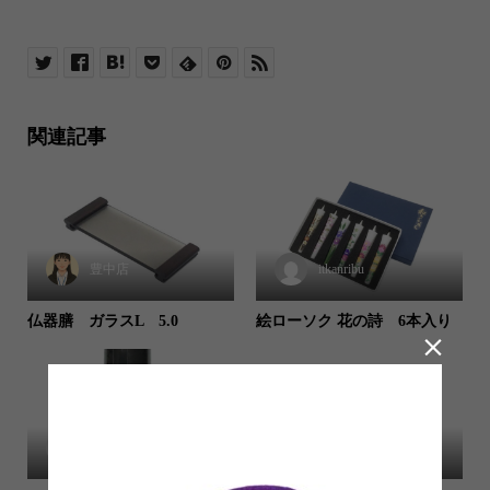
関連記事
豊中店
itkanribu
仏器膳 ガラスL 5.0
絵ローソク 花の詩 6本入り

itkanribu
本部