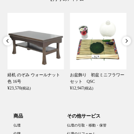


経机 のぞみ ウォールナット
お盆飾り 初盆ミニフラワー
色 16号
セット QSC
¥23,570
¥12,947
(税込)
(税込)
商品
その他サービス
仏壇
仏壇の引取・移動・保管
位牌
仏壇のリフォーム