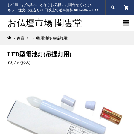
お仏壇・お仏具のことならお気軽にお問合せください

ネット注文は税込3,300円以上で送料無料 ☎06-6843-3633
お仏壇市場 閣雲堂

商品
LED型電池灯(吊提灯用)
LED型電池灯(吊提灯用)
¥2,750
(税込)