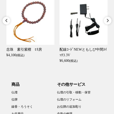


念珠 素引紫檀 ﾋﾓ房
配線ｺｰﾄﾞNEWともしび中間ｽｲ
¥4,100
ｯﾁ3.3V
(税込)
¥6,600
(税込)
商品
その他サービス
仏壇
仏壇の引取・移動・保管
位牌
仏壇のリフォーム
線香・ろうそく
お位牌の追加彫り
お盆用品
念珠の修理