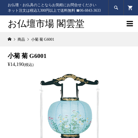
お仏壇・お仏具のことならお気軽にお問合せください

ネット注文は税込3,300円以上で送料無料 ☎06-6843-3633
お仏壇市場 閣雲堂

商品
小菊 菊 G6001
小菊 菊 G6001
¥14,190
(税込)