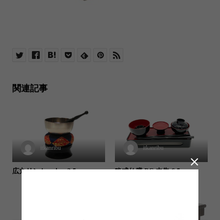
関連記事
itkanribu
itkanribu

広丸リンセット 2.5
略式仏膳 PC 内朱 6.5