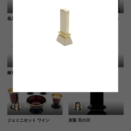
itkanribu
itkanribu
低見台 紫檀色
経机 のぞみ ウォールナット
色 16号
本部
本部
線香 香蔵 ﾐﾆ寸 75g
京の梅 黒檀
本部
本部
ジェミニセット ワイン
京彩 天の川