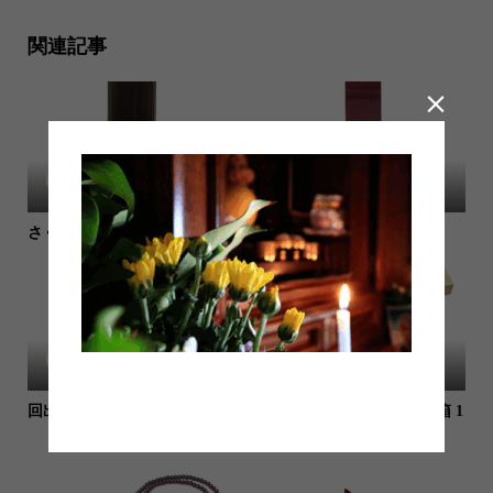
関連記事

本部
本部
さくら黒檀
位牌 みはね ローズ
本部
本部
回出位牌 前金二重回出
進物線香 名香 月の花 桐箱 1
2種入