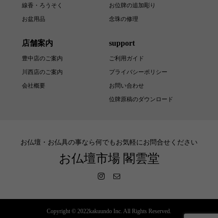
線香・ろうそく
お位牌の追加彫り
お盆用品
念珠の修理
店舗案内
support
豊中店のご案内
ご利用ガイド
川西店のご案内
プライバシーポリシー
会社概要
お問い合わせ
位牌原稿のダウンロード
お仏壇・お仏具の事なら何でもお気軽にお問合せください
お仏壇市場 閣雲堂
Copyright © 2022kakuundo Inc. All Rights Reserved.