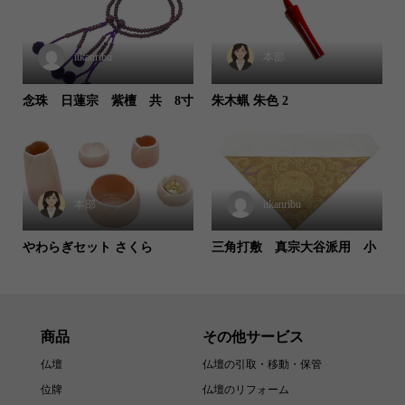
itkanribu
本部
念珠 日蓮宗 紫檀 共 8寸
朱木蝋 朱色 2
本部
itkanribu
やわらぎセット さくら
三角打敷 真宗大谷派用 小
商品
その他サービス
仏壇
仏壇の引取・移動・保管
位牌
仏壇のリフォーム