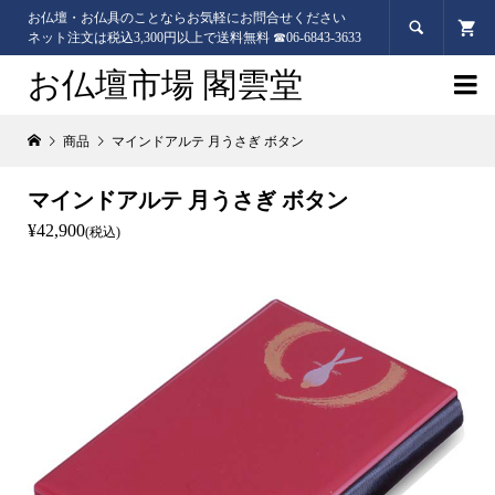
お仏壇・お仏具のことならお気軽にお問合せください

ネット注文は税込3,300円以上で送料無料 ☎06-6843-3633
お仏壇市場 閣雲堂

商品
マインドアルテ 月うさぎ ボタン
マインドアルテ 月うさぎ ボタン
¥42,900
(税込)