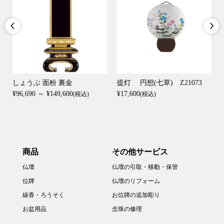


しょうぶ 面粉 裏金
提灯 円想(七草) Z21073
¥96,690 ～ ¥149,600
¥17,600
(税込)
(税込)
商品
その他サービス
仏壇
仏壇の引取・移動・保管
位牌
仏壇のリフォーム
線香・ろうそく
お位牌の追加彫り
お盆用品
念珠の修理